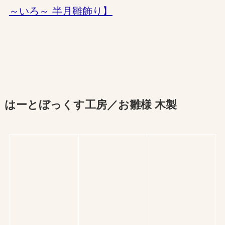
～いろ～ 半月雛飾り】
はーとぼっくす工房／お雛様 木製