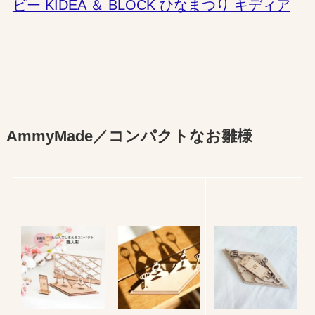
ビー KIDEA ＆ BLOCK ひなまつり キディア
AmmyMade／コンパクトなお雛様