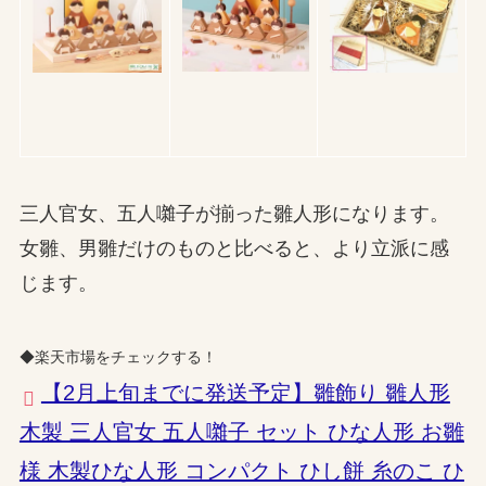
三人官女、五人囃子が揃った雛人形になります。
女雛、男雛だけのものと比べると、より立派に感
じます。
◆楽天市場をチェックする！
【2月上旬までに発送予定】雛飾り 雛人形
木製 三人官女 五人囃子 セット ひな人形 お雛
様 木製ひな人形 コンパクト ひし餅 糸のこ ひ