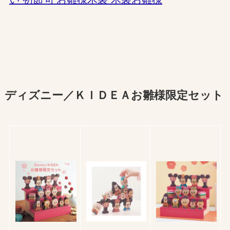
ディズニー／ＫＩＤＥＡお雛様限定セット