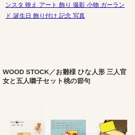
ンスタ 映え アート 飾り 撮影 小物 ガーラン
ド 誕生日 飾り付け 記念 写真
WOOD STOCK／お雛様 ひな人形 三人官
女と五人囃子セット桃の節句