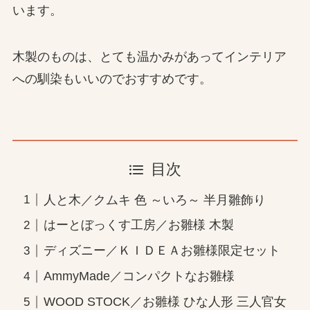
います。
木製のものは、とても温かみがあってインテリア
への馴染もいいのでおすすめです。
目次
人と木／クムキ 色 ～いろ～ 半月雛飾り
はーとぼっくす工房／お雛様 木製
ディズニー／ＫＩＤＥＡお雛様限定セット
AmmyMade／コンパクトなお雛様
WOOD STOCK／お雛様 ひな人形 三人官女