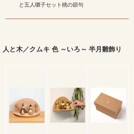
と五人囃子セット桃の節句
人と木／クムキ 色 ～いろ～ 半月雛飾り