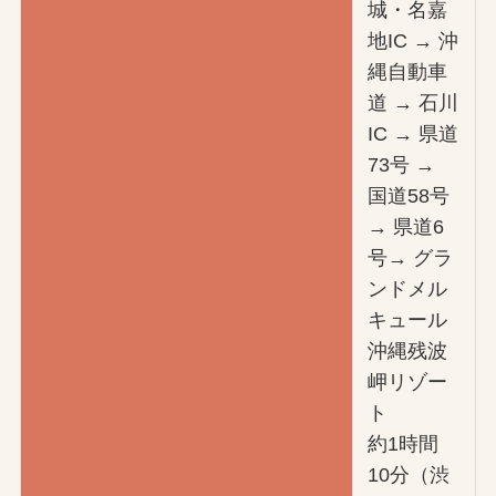
城・名嘉
地IC → 沖
縄自動車
道 → 石川
IC → 県道
73号 →
国道58号
→ 県道6
号→ グラ
ンドメル
キュール
沖縄残波
岬リゾー
ト
約1時間
10分（渋